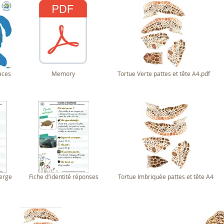
aces
Memory
Tortue Verte pattes et tête A4.pdf
ierge
Fiche d'identité réponses
Tortue Imbriquée pattes et tête A4