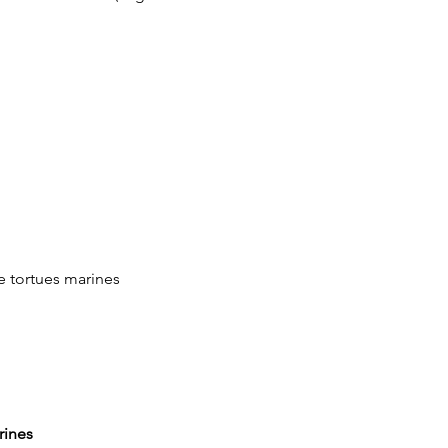
e tortues marines
rines